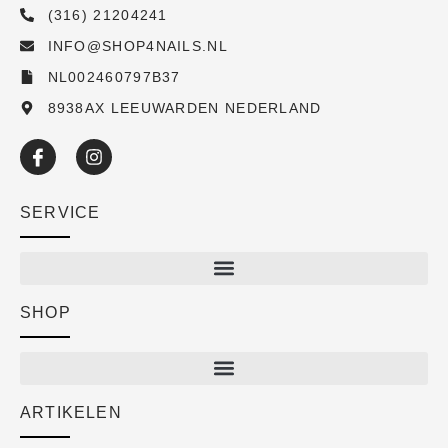
(316) 21204241
INFO@SHOP4NAILS.NL
NL002460797B37
8938AX LEEUWARDEN NEDERLAND
SERVICE
SHOP
Shop
New arrivals
Sale
ARTIKELEN
Cart
Over ons