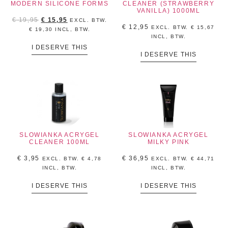
MODERN SILICONE FORMS
CLEANER (STRAWBERRY
VANILLA) 1000ML
€
19,95
€
15,95
EXCL. BTW.
€
12,95
EXCL. BTW.
€
15,67
€
19,30
INCL, BTW.
INCL, BTW.
I DESERVE THIS
I DESERVE THIS
SLOWIANKA ACRYGEL
SLOWIANKA ACRYGEL
CLEANER 100ML
MILKY PINK
€
3,95
€
36,95
EXCL. BTW.
€
4,78
EXCL. BTW.
€
44,71
INCL, BTW.
INCL, BTW.
I DESERVE THIS
I DESERVE THIS