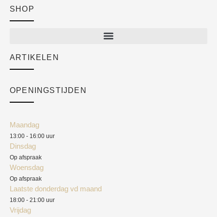
SHOP
Shop
New arrivals
Sale
ARTIKELEN
Cart
Over ons
Checkout
Academy
OPENINGSTIJDEN
Mijn account
Klantenservice
Algemene voorwaarden
Maandag
Blog
13:00 - 16:00 uur
Verzendkosten
Dinsdag
Privacyverklaring
Op afspraak
Woensdag
Herroepingsrecht
Op afspraak
Laatste donderdag vd maand
Klachten
18:00 - 21:00 uur
Vrijdag