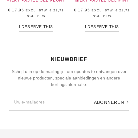
MILKY PASTEL GEL PEONY
MILKY PASTEL GEL MINT
€
17,95
€
17,95
EXCL. BTW.
€
21,72
EXCL. BTW.
€
21,72
INCL, BTW.
INCL, BTW.
I DESERVE THIS
I DESERVE THIS
NIEUWBRIEF
Schrijf u in op de mailinglijst om updates te ontvangen over
nieuwe producten, speciale aanbiedingen en andere
kortingsinformatie.
ABONNEREN