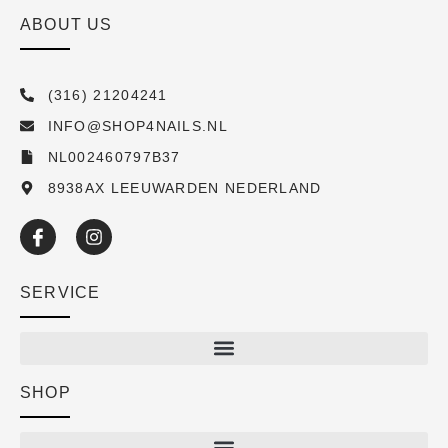
ABOUT US
(316) 21204241
INFO@SHOP4NAILS.NL
NL002460797B37
8938AX LEEUWARDEN NEDERLAND
SERVICE
SHOP
Shop
New arrivals