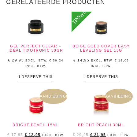
GERELATEERDE PRODUCTEN
TPOvrij
GEL PERFECT CLEAR –
BEIGE GOLD COVER EASY
IDEAL TIXOTROPIC 50GR
LEVELING GEL 15G
€
29,95
€
14,95
EXCL. BTW.
€
36,24
EXCL. BTW.
€
18,09
INCL, BTW.
INCL, BTW.
I DESERVE THIS
I DESERVE THIS
AANBIEDING!
AANBIEDING!
BRIGHT PEACH 15ML
BRIGHT PEACH 30ML
€
17,95
€
12,95
€
29,95
€
21,95
EXCL. BTW.
EXCL. BTW.