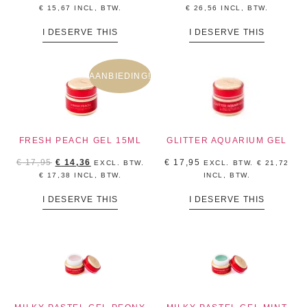
€
15,67
INCL, BTW.
€
26,56
INCL, BTW.
I DESERVE THIS
I DESERVE THIS
AANBIEDING!
FRESH PEACH GEL 15ML
GLITTER AQUARIUM GEL
€
17,95
€
14,36
€
17,95
EXCL. BTW.
EXCL. BTW.
€
21,72
€
17,38
INCL, BTW.
INCL, BTW.
I DESERVE THIS
I DESERVE THIS