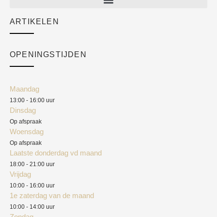
Sale
ARTIKELEN
Cart
Over ons
Checkout
Academy
OPENINGSTIJDEN
Mijn account
Klantenservice
Algemene voorwaarden
Maandag
Blog
13:00 - 16:00 uur
Verzendkosten
Dinsdag
Privacyverklaring
Op afspraak
Woensdag
Herroepingsrecht
Op afspraak
Laatste donderdag vd maand
Klachten
18:00 - 21:00 uur
Vrijdag
10:00 - 16:00 uur
1e zaterdag van de maand
10:00 - 14:00 uur
Zondag