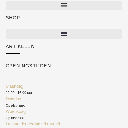
SHOP
Shop
New arrivals
Sale
ARTIKELEN
Cart
Over ons
Checkout
Academy
OPENINGSTIJDEN
Mijn account
Klantenservice
Algemene voorwaarden
Maandag
Blog
13:00 - 16:00 uur
Verzendkosten
Dinsdag
Privacyverklaring
Op afspraak
Woensdag
Herroepingsrecht
Op afspraak
Laatste donderdag vd maand
Klachten