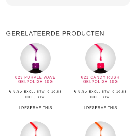
GERELATEERDE PRODUCTEN
623 PURPLE WAVE
621 CANDY RUSH
GELPOLISH 10G
GELPOLISH 10G
€
8,95
€
8,95
EXCL. BTW.
€
10,83
EXCL. BTW.
€
10,83
INCL, BTW.
INCL, BTW.
I DESERVE THIS
I DESERVE THIS