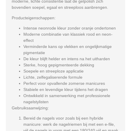
moderne, lichte consistentie laat de gelpolish zich
bovendien soepel, egaal en streeploos aanbrengen.
Producteigenschappen:
Intense neonrode kleur zonder oranje ondertonen
Moderne combinatie van klassiek rood en neon-
effect
Verminderde kans op vlekken en ongelijkmatige
pigmentatie
De kleur blijft helder en intens na het uitharden
Sterke, hoog gepigmenteerde dekking
Soepele en streeploze applicatie
Lichte, zelfegaliserende formule
Perfect voor opvallende zomerse manicures
Stabiele en levendige kleur tijdens het dragen
Ontwikkeld in samenwerking met professionele
nagelstylisten
Gebruiksaanwijzing:
Bereid de nagels voor zoals bij een hybride
manicure: werk de nagelriemen bij met een e-file,
vijl de nagels in vorm met een 180/240 vijl en maak