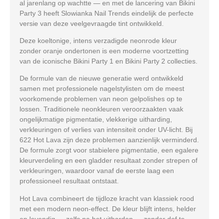
al jarenlang op wachtte — en met de lancering van Bikini
Party 3 heeft Slowianka Nail Trends eindelijk de perfecte
versie van deze veelgevraagde tint ontwikkeld.
Deze koeltonige, intens verzadigde neonrode kleur
zonder oranje ondertonen is een moderne voortzetting
van de iconische Bikini Party 1 en Bikini Party 2 collecties.
De formule van de nieuwe generatie werd ontwikkeld
samen met professionele nagelstylisten om de meest
voorkomende problemen van neon gelpolishes op te
lossen. Traditionele neonkleuren veroorzaakten vaak
ongelijkmatige pigmentatie, vlekkerige uitharding,
verkleuringen of verlies van intensiteit onder UV-licht. Bij
622 Hot Lava zijn deze problemen aanzienlijk verminderd.
De formule zorgt voor stabielere pigmentatie, een egalere
kleurverdeling en een gladder resultaat zonder strepen of
verkleuringen, waardoor vanaf de eerste laag een
professioneel resultaat ontstaat.
Hot Lava combineert de tijdloze kracht van klassiek rood
met een modern neon-effect. De kleur blijft intens, helder
en levendig — zelfs na het uitharden — zonder dof te