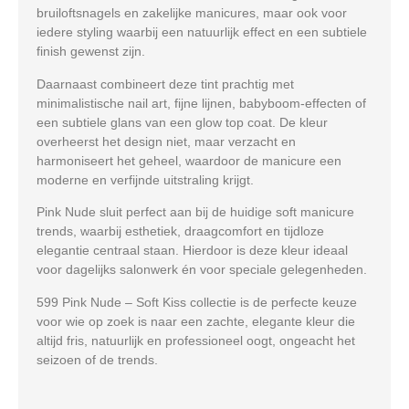
bruiloftsnagels en zakelijke manicures
, maar ook voor
iedere styling waarbij een
natuurlijk effect en een subtiele
finish
gewenst zijn.
Daarnaast combineert deze tint prachtig met
minimalistische nail art
, fijne lijnen,
babyboom-effecten
of
een subtiele glans van een glow top coat. De kleur
overheerst het design niet, maar
verzacht en
harmoniseert het geheel
, waardoor de manicure een
moderne en verfijnde uitstraling krijgt.
Pink Nude sluit perfect aan bij de huidige
soft manicure
trends
, waarbij esthetiek, draagcomfort en tijdloze
elegantie centraal staan. Hierdoor is deze kleur ideaal
voor
dagelijks salonwerk én voor speciale gelegenheden
.
599 Pink Nude – Soft Kiss collectie
is de perfecte keuze
voor wie op zoek is naar een
zachte, elegante kleur die
altijd fris, natuurlijk en professioneel oogt
, ongeacht het
seizoen of de trends.