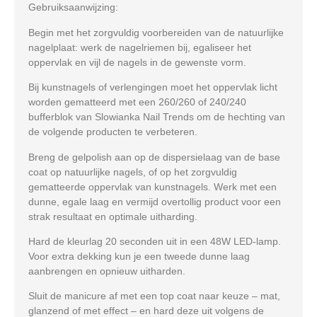
Gebruiksaanwijzing:
Begin met het
zorgvuldig voorbereiden van de natuurlijke
nagelplaat
: werk de nagelriemen bij, egaliseer het
oppervlak en vijl de nagels in de gewenste vorm.
Bij kunstnagels of verlengingen moet het oppervlak licht
worden
gematteerd met een 260/260 of 240/240
bufferblok van Slowianka Nail Trends
om de hechting van
de volgende producten te verbeteren.
Breng de gelpolish aan op de
dispersielaag van de base
coat
op natuurlijke nagels, of op het
zorgvuldig
gematteerde oppervlak van kunstnagels
. Werk met een
dunne, egale laag
en vermijd overtollig product voor een
strak resultaat en optimale uitharding.
Hard de kleurlag
20 seconden uit in een 48W LED-lamp
.
Voor extra dekking kun je een
tweede dunne laag
aanbrengen en opnieuw uitharden.
Sluit de manicure af met een
top coat naar keuze
– mat,
glanzend of met effect – en hard deze uit volgens de