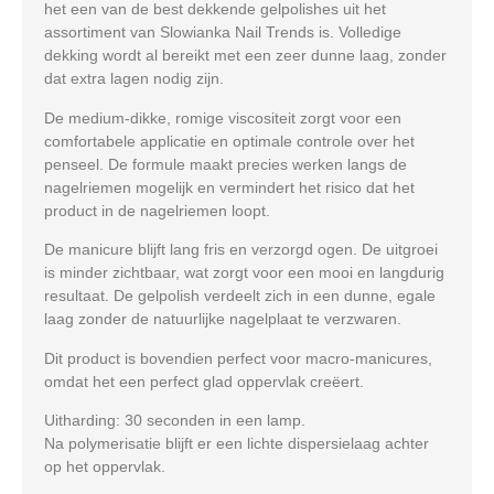
het een van de best dekkende gelpolishes uit het
assortiment van Slowianka Nail Trends is. Volledige
dekking wordt al bereikt met
een zeer dunne laag
, zonder
dat extra lagen nodig zijn.
De
medium-dikke, romige viscositeit
zorgt voor een
comfortabele applicatie en optimale controle over het
penseel. De formule maakt
precies werken langs de
nagelriemen
mogelijk en vermindert het risico dat het
product in de nagelriemen loopt.
De manicure blijft
lang fris en verzorgd
ogen. De uitgroei
is minder zichtbaar, wat zorgt voor een
mooi en langdurig
resultaat
. De gelpolish verdeelt zich in een
dunne, egale
laag
zonder de natuurlijke nagelplaat te verzwaren.
Dit product is bovendien
perfect voor macro-manicures
,
omdat het een
perfect glad oppervlak
creëert.
Uitharding:
30 seconden in een lamp.
Na polymerisatie blijft er een
lichte dispersielaag
achter
op het oppervlak.