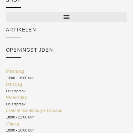
SHOP
Shop
New arrivals
Sale
ARTIKELEN
Cart
Over ons
Checkout
Academy
OPENINGSTIJDEN
Mijn account
Klantenservice
Algemene voorwaarden
Maandag
Blog
13:00 - 16:00 uur
Verzendkosten
Dinsdag
Privacyverklaring
Op afspraak
Woensdag
Herroepingsrecht
Op afspraak
Laatste donderdag vd maand
Klachten
18:00 - 21:00 uur
Vrijdag
10:00 - 16:00 uur