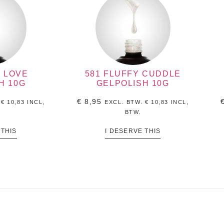
Y LOVE
581 FLUFFY CUDDLE
H 10G
GELPOLISH 10G
€
8,95
.
€
10,83
INCL,
EXCL. BTW.
€
10,83
INCL,
BTW.
 THIS
I DESERVE THIS