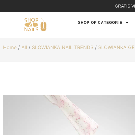
GRATIS V
SHOP OP CATEGORIE
Home
/
All
/
SLOWIANKA NAIL TRENDS
/
SLOWIANKA GE