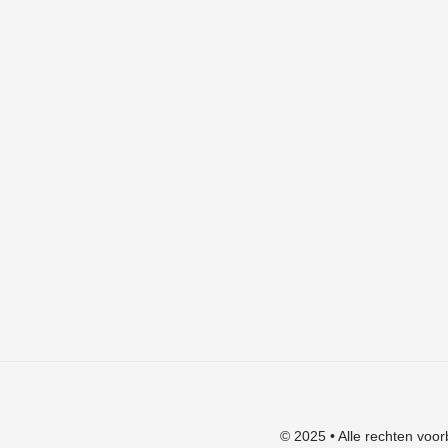
Cart
Checkout
Mijn account
Algemene voorwaarden
Verzendkosten
Privacyverklaring
Herroepingsrecht
Klachten
© 2025 • Alle rechten voor