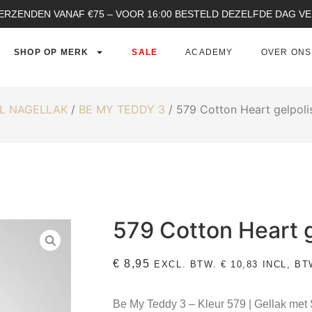
ERZENDEN VANAF €75 – VOOR 16:00 BESTELD DEZELFDE DAG 
SHOP OP MERK
SALE
ACADEMY
OVER ONS
L NAGELLAK
/
BE MY TEDDY 3
/ 579 Cotton Heart gelpoli
579 Cotton Heart g
€
8,95
EXCL. BTW.
€
10,83
INCL, BT
Be My Teddy 3 – Kleur 579 | Gellak met 