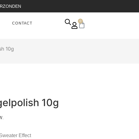
VERZONDEN
0
CONTACT
sh 10g
elpolish 10g
W.
Sweater Effect