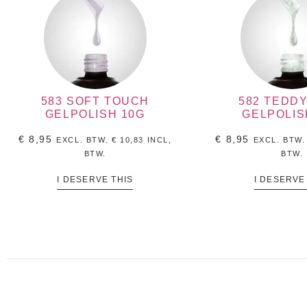
583 SOFT TOUCH
582 TEDD
GELPOLISH 10G
GELPOLIS
€
8,95
€
8,95
EXCL. BTW.
€
10,83
INCL,
EXCL. BTW
BTW.
BTW.
I DESERVE THIS
I DESERVE