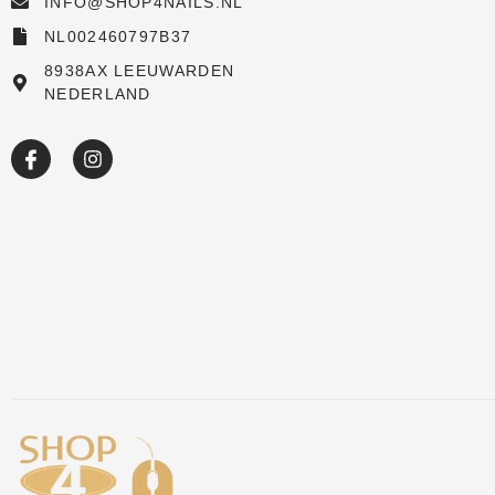
INFO@SHOP4NAILS.NL
Shop
NL002460797B37
New arrivals
8938AX LEEUWARDEN
NEDERLAND
Sale
Over ons
Academy
Klantenservice
Blog