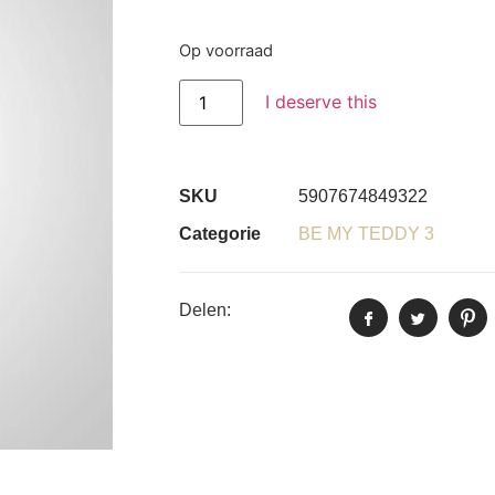
Op voorraad
I deserve this
SKU
5907674849322
Categorie
BE MY TEDDY 3
Delen: