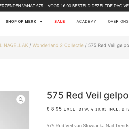
ERZENDEN VANAF €75 – VOOR 16:00 BESTELD DEZELFDE DAG 
SHOP OP MERK
SALE
ACADEMY
OVER ONS
L NAGELLAK
/
Wonderland 2 Collectie
/ 575 Red Veil gelpo
575 Red Veil gelpo
€
8,95
EXCL. BTW.
€
10,83
INCL, BT
575 Red Veil van Slowianka Nail Trends 