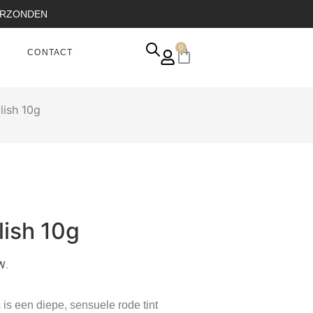
VERZONDEN
0
CONTACT
lish 10g
lish 10g
W.
is een diepe, sensuele rode tint