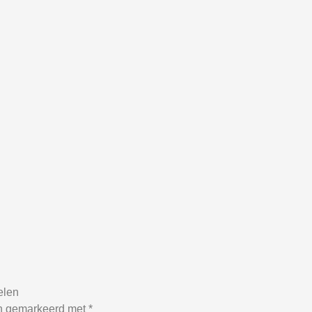
elen
jn gemarkeerd met
*