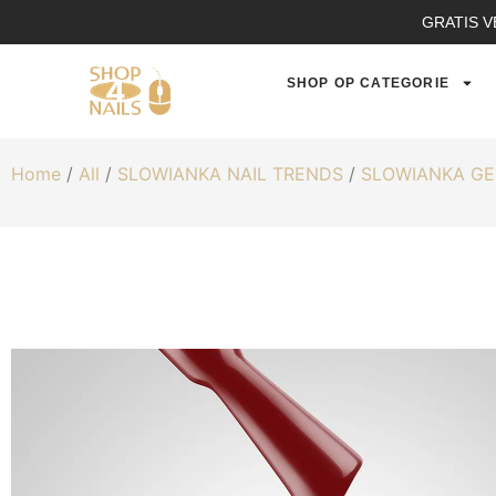
GRATIS V
SHOP OP CATEGORIE
Home
/
All
/
SLOWIANKA NAIL TRENDS
/
SLOWIANKA GE