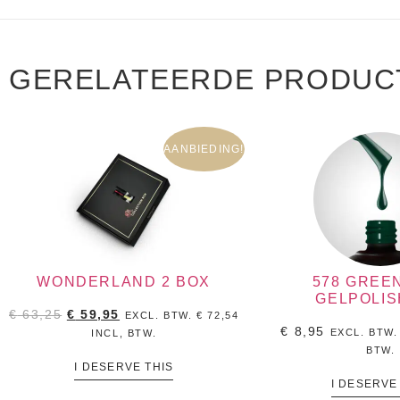
GERELATEERDE PRODUC
AANBIEDING!
WONDERLAND 2 BOX
578 GREE
GELPOLIS
€
63,25
€
59,95
EXCL. BTW.
€
72,54
€
8,95
EXCL. BTW
INCL, BTW.
BTW.
I DESERVE THIS
I DESERVE