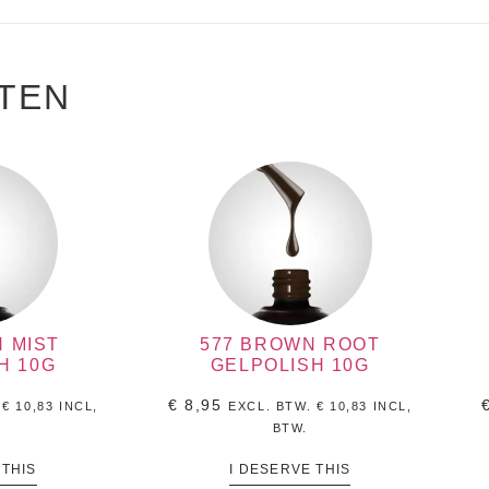
TEN
N MIST
577 BROWN ROOT
H 10G
GELPOLISH 10G
€
8,95
.
€
10,83
INCL,
EXCL. BTW.
€
10,83
INCL,
BTW.
 THIS
I DESERVE THIS