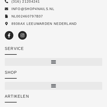
(316) 21204241
INFO@SHOP4NAILS.NL
NL002460797B37
8938AX LEEUWARDEN NEDERLAND
SERVICE
SHOP
Shop
New arrivals
Sale
ARTIKELEN
Cart
Over ons
Checkout