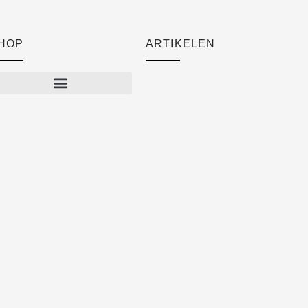
HOP
ARTIKELEN
Cart
Checkout
Mijn account
Algemene voorwaarden
Verzendkosten
Privacyverklaring
Herroepingsrecht
Klachten