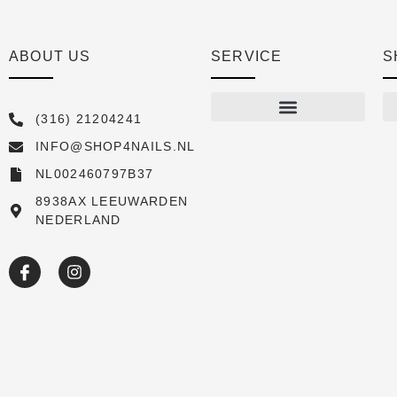
ABOUT US
SERVICE
S
(316) 21204241
INFO@SHOP4NAILS.NL
Shop
NL002460797B37
New arrivals
8938AX LEEUWARDEN
NEDERLAND
Sale
Over ons
Academy
Klantenservice
Blog