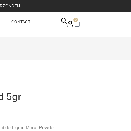
VERZONDEN
0
CONTACT
d 5gr
.
it de Liquid Mirror Powder-