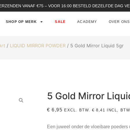
ERZENDEN VANAF €75 – VOOR 16:00 BESTELD DEZELFDE DAG 
SHOP OP MERK
SALE
ACADEMY
OVER ONS
Art
/
LIQUID MIRROR POWDER
/ 5 Gold Mirror Liquid 5gr
5 Gold Mirror Liqui
€
6,95
EXCL. BTW.
€
8,41
INCL, BTW
Een juweel onder de vloeibare poeders u