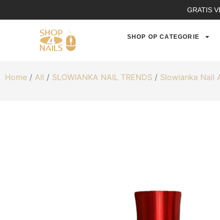
GRATIS V
SHOP OP CATEGORIE
Home
/
All
/
SLOWIANKA NAIL TRENDS
/
Slowianka Nail 