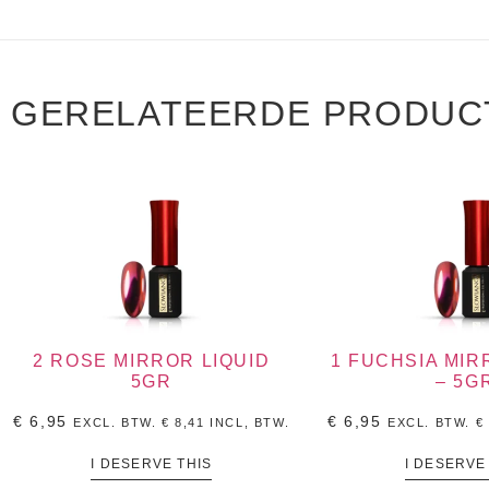
GERELATEERDE PRODUC
2 ROSE MIRROR LIQUID
1 FUCHSIA MIR
5GR
– 5G
€
6,95
€
6,95
EXCL. BTW.
€
8,41
INCL, BTW.
EXCL. BTW.
€
I DESERVE THIS
I DESERVE