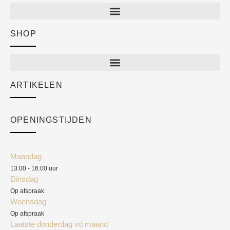
SHOP
Shop
New arrivals
Sale
ARTIKELEN
Cart
Over ons
Checkout
Academy
OPENINGSTIJDEN
Mijn account
Klantenservice
Algemene voorwaarden
Maandag
Blog
13:00 - 16:00 uur
Verzendkosten
Dinsdag
Privacyverklaring
Op afspraak
Woensdag
Herroepingsrecht
Op afspraak
Laatste donderdag vd maand