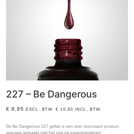
227 – Be Dangerous
€
8,95
EXCL. BTW.
€
10,83
INCL, BTW.
De Be Dangerous 227 gellak is een zeer duurzaam product,
speciaal gemaakt met het oog op experimenteren!