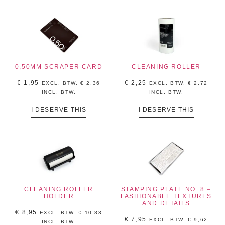
0,50MM SCRAPER CARD
CLEANING ROLLER
€
1,95
€
2,25
EXCL. BTW.
€
2,36
EXCL. BTW.
€
2,72
INCL, BTW.
INCL, BTW.
I DESERVE THIS
I DESERVE THIS
CLEANING ROLLER
STAMPING PLATE NO. 8 –
HOLDER
FASHIONABLE TEXTURES
AND DETAILS
€
8,95
EXCL. BTW.
€
10,83
€
7,95
EXCL. BTW.
€
9,62
INCL, BTW.