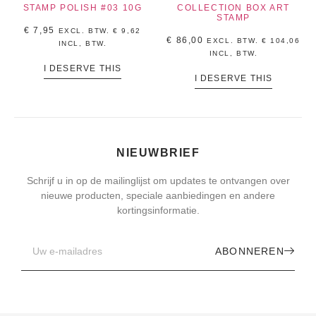
STAMP POLISH #03 10G
COLLECTION BOX ART
STAMP
€
7,95
EXCL. BTW.
€
9,62
€
86,00
EXCL. BTW.
€
104,06
INCL, BTW.
INCL, BTW.
I DESERVE THIS
I DESERVE THIS
NIEUWBRIEF
Schrijf u in op de mailinglijst om updates te ontvangen over
nieuwe producten, speciale aanbiedingen en andere
kortingsinformatie.
ABONNEREN