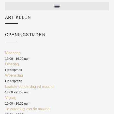
New arrivals
Sale
ARTIKELEN
Cart
Over ons
Checkout
Academy
OPENINGSTIJDEN
Mijn account
Klantenservice
Algemene voorwaarden
Maandag
Blog
13:00 - 16:00 uur
Verzendkosten
Dinsdag
Privacyverklaring
Op afspraak
Woensdag
Herroepingsrecht
Op afspraak
Laatste donderdag vd maand
Klachten
18:00 - 21:00 uur
Vrijdag
10:00 - 16:00 uur
1e zaterdag van de maand