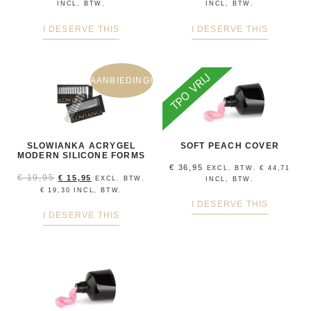
INCL, BTW.
INCL, BTW.
I DESERVE THIS
I DESERVE THIS
TPO VRIJ
AANBIEDING!
SLOWIANKA ACRYGEL
SOFT PEACH COVER
MODERN SILICONE FORMS
€
36,95
EXCL. BTW.
€
44,71
€
19,95
€
15,95
EXCL. BTW.
INCL, BTW.
€
19,30
INCL, BTW.
I DESERVE THIS
I DESERVE THIS