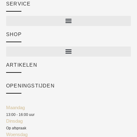
SERVICE
SHOP
Shop
New arrivals
Sale
ARTIKELEN
Cart
Over ons
Checkout
Academy
OPENINGSTIJDEN
Mijn account
Klantenservice
Algemene voorwaarden
Maandag
Blog
13:00 - 16:00 uur
Verzendkosten
Dinsdag
Privacyverklaring
Op afspraak
Woensdag