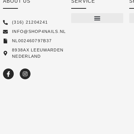
ABOUT US
SERVICE
S
(316) 21204241
INFO@SHOP4NAILS.NL
Shop
NL002460797B37
New arrivals
8938AX LEEUWARDEN
NEDERLAND
Sale
Over ons
Academy
Klantenservice
Blog