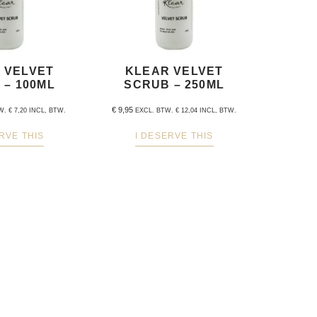
 VELVET
KLEAR VELVET
 – 100ML
SCRUB – 250ML
€
9,95
TW.
€
7,20
INCL, BTW.
EXCL. BTW.
€
12,04
INCL, BTW.
RVE THIS
I DESERVE THIS