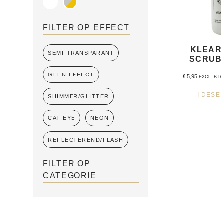
FILTER OP EFFECT
KLEAR
SEMI-TRANSPARANT
SCRUB
GEEN EFFECT
€
5,95
EXCL. B
I DESE
SHIMMER/GLITTER
CAT EYE
NEON
REFLECTEREND/FLASH
FILTER OP
CATEGORIE