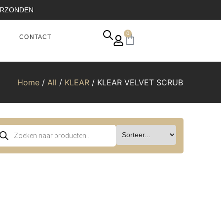
VERZONDEN
0
CONTACT
Home
/
All
/
KLEAR
/ KLEAR VELVET SCRUB