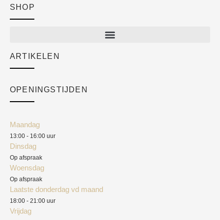
SHOP
Shop
New arrivals
Sale
ARTIKELEN
Cart
Over ons
Checkout
Academy
OPENINGSTIJDEN
Mijn account
Klantenservice
Algemene voorwaarden
Maandag
Blog
13:00 - 16:00 uur
Verzendkosten
Dinsdag
Privacyverklaring
Op afspraak
Woensdag
Herroepingsrecht
Op afspraak
Laatste donderdag vd maand
Klachten
18:00 - 21:00 uur
Vrijdag