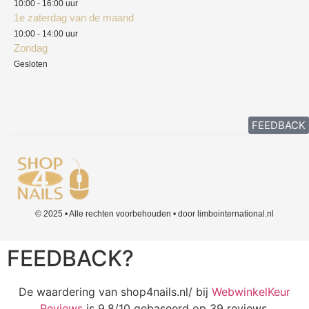
10:00 - 16:00 uur
1e zaterdag van de maand
10:00 - 14:00 uur
Zondag
Gesloten
FEEDBACK
© 2025 • Alle rechten voorbehouden • door limbointernational.nl
FEEDBACK?
De waardering van shop4nails.nl/ bij
WebwinkelKeur
Reviews
is 9.8/10 gebaseerd op 39 reviews.