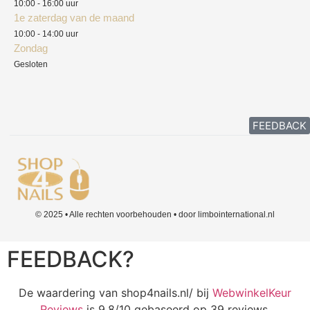
10:00 - 16:00 uur
1e zaterdag van de maand
10:00 - 14:00 uur
Zondag
Gesloten
FEEDBACK
© 2025 • Alle rechten voorbehouden • door limbointernational.nl
FEEDBACK?
De waardering van shop4nails.nl/ bij
WebwinkelKeur
Reviews
is 9.8/10 gebaseerd op 39 reviews.