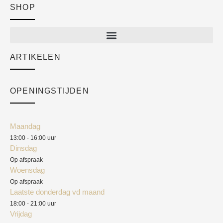
SHOP
Shop
New arrivals
Sale
ARTIKELEN
Cart
Over ons
Checkout
Academy
OPENINGSTIJDEN
Mijn account
Klantenservice
Algemene voorwaarden
Maandag
Blog
13:00 - 16:00 uur
Verzendkosten
Dinsdag
Privacyverklaring
Op afspraak
Woensdag
Herroepingsrecht
Op afspraak
Laatste donderdag vd maand
Klachten
18:00 - 21:00 uur
Vrijdag