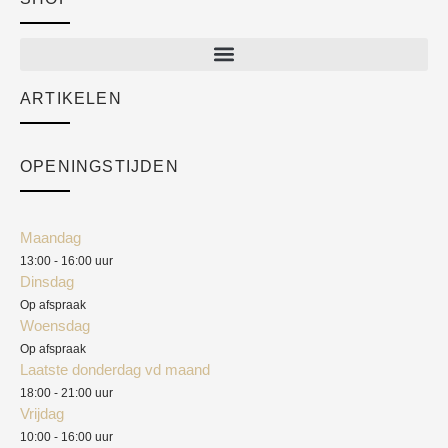
Shop
New arrivals
Sale
ARTIKELEN
Cart
Over ons
Checkout
Academy
OPENINGSTIJDEN
Mijn account
Klantenservice
Algemene voorwaarden
Maandag
Blog
13:00 - 16:00 uur
Verzendkosten
Dinsdag
Privacyverklaring
Op afspraak
Woensdag
Herroepingsrecht
Op afspraak
Laatste donderdag vd maand
Klachten
18:00 - 21:00 uur
Vrijdag
10:00 - 16:00 uur