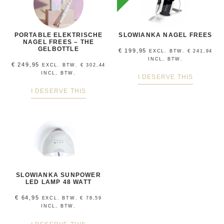
PORTABLE ELEKTRISCHE
SLOWIANKA NAGEL FREES
NAGEL FREES – THE
GELBOTTLE
€
199,95
EXCL. BTW.
€
241,94
INCL, BTW.
€
249,95
EXCL. BTW.
€
302,44
INCL, BTW.
I DESERVE THIS
I DESERVE THIS
SLOWIANKA SUNPOWER
LED LAMP 48 WATT
€
64,95
EXCL. BTW.
€
78,59
INCL, BTW.