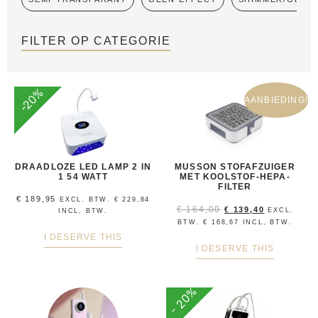
FILTER OP CATEGORIE
-20%
AANBIEDING!
DRAADLOZE LED LAMP 2 IN
MUSSON STOFAFZUIGER
1 54 WATT
MET KOOLSTOF-HEPA-
FILTER
€
189,95
EXCL. BTW.
€
229,84
€
164,00
€
139,40
EXCL.
INCL, BTW.
BTW.
€
168,67
INCL, BTW.
I DESERVE THIS
I DESERVE THIS
- 20%